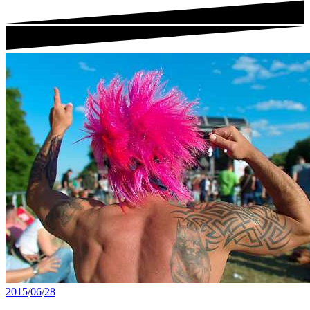
2015
/
06
/
28