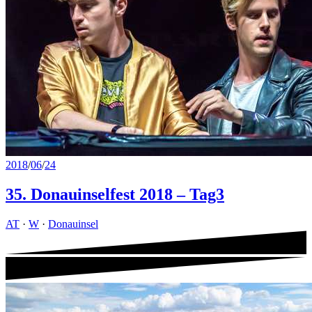
2018
/
06
/
24
35. Donauinselfest 2018 – Tag3
AT
·
W
·
Donauinsel