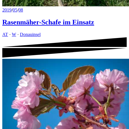
2019
/
05
/
08
Rasenmäher-Schafe im Einsatz
AT
·
W
·
Donauinsel