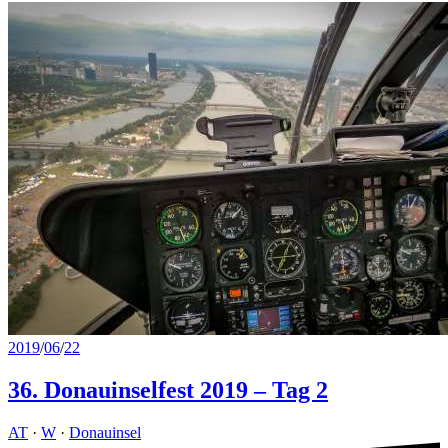
2019
/
06
/
22
36. Donauinselfest 2019 – Tag 2
AT
·
W
·
Donauinsel