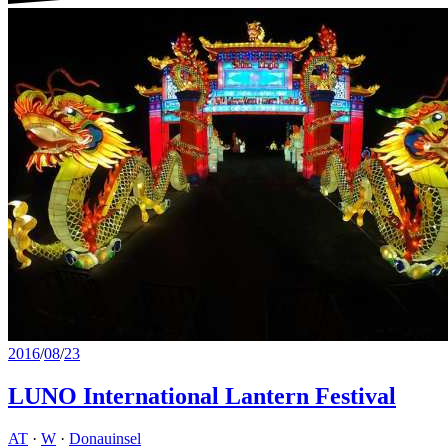
2016
/
08
/
23
LUNO International Lantern Festival
AT
·
W
·
Donauinsel