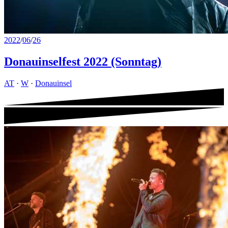
2022
/
06
/
26
Donauinselfest 2022 (Sonntag)
AT
·
W
·
Donauinsel