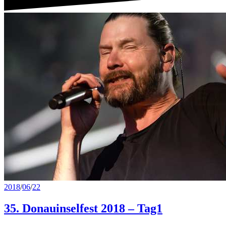
2018
/
06
/
22
35. Donauinselfest 2018 – Tag1