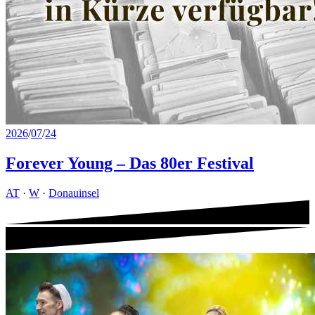
2026
/
07
/
24
Forever Young – Das 80er Festival
AT
·
W
·
Donauinsel