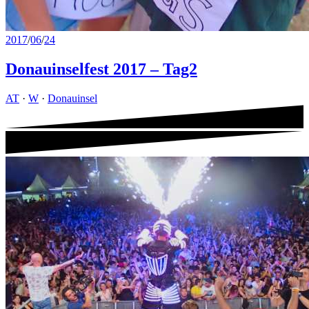
2017
/
06
/
24
Donauinselfest 2017 – Tag2
AT
·
W
·
Donauinsel