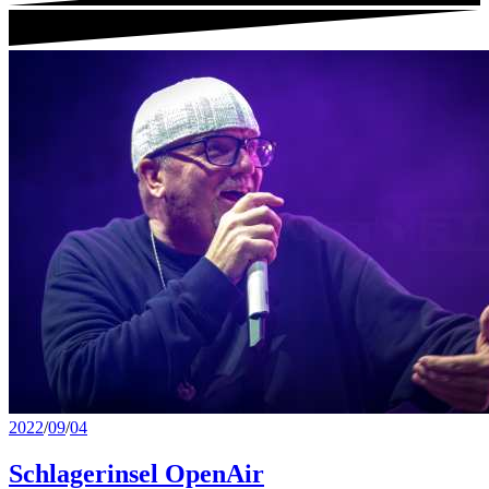
2022
/
09
/
04
Schlagerinsel OpenAir