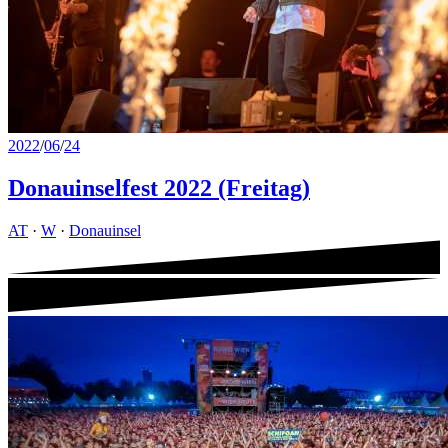
2022
/
06
/
24
Donauinselfest 2022 (Freitag)
AT
·
W
·
Donauinsel