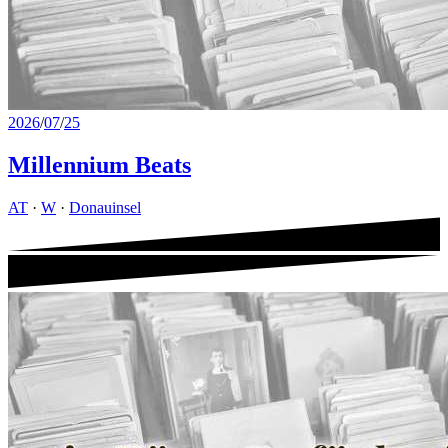
2026
/
07
/
25
Millennium Beats
AT
·
W
·
Donauinsel