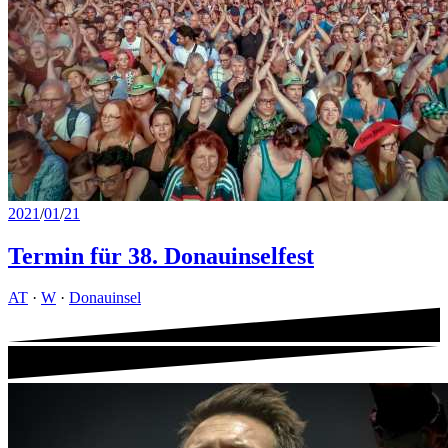
2021
/
01
/
21
Termin für 38. Donauinselfest
AT
·
W
·
Donauinsel