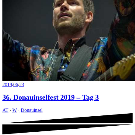
2019
/
06
/
23
36. Donauinselfest 2019 – Tag 3
AT
·
W
·
Donauinsel