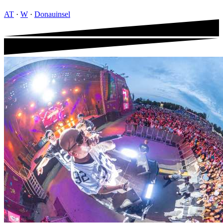
AT
·
W
·
Donauinsel