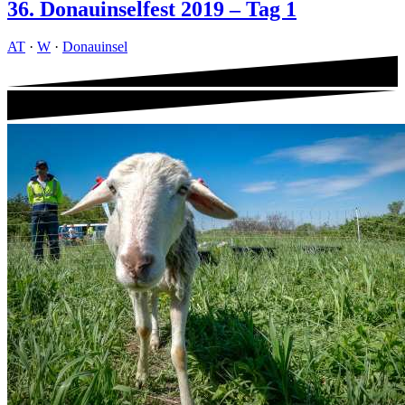
36. Donauinselfest 2019 – Tag 1
AT
·
W
·
Donauinsel