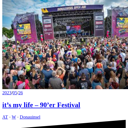
2023
/
05
/
26
it’s my life – 90’er Festival
AT
·
W
·
Donauinsel