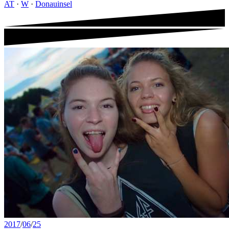
AT
·
W
·
Donauinsel
2017
/
06
/
25