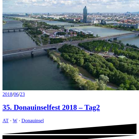
2018
/
06
/
23
35. Donauinselfest 2018 – Tag2
AT
·
W
·
Donauinsel