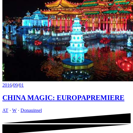
2016
/
09
/
01
CHINA MAGIC: EUROPAPREMIERE
AT
·
W
·
Donauinsel