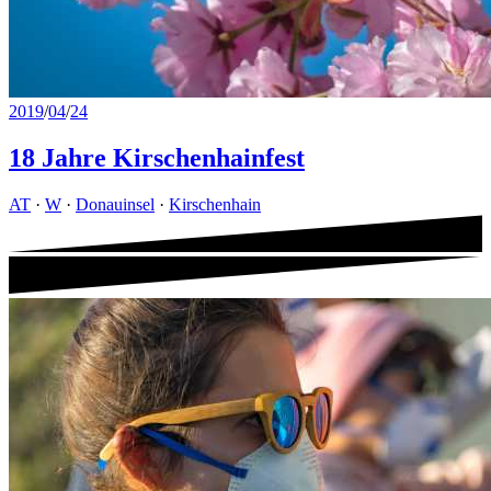
2019
/
04
/
24
18 Jahre Kirschenhainfest
AT
·
W
·
Donauinsel
·
Kirschenhain