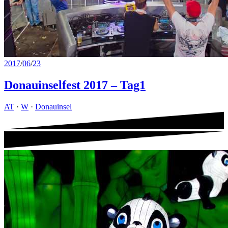
2017
/
06
/
23
Donauinselfest 2017 – Tag1
AT
·
W
·
Donauinsel