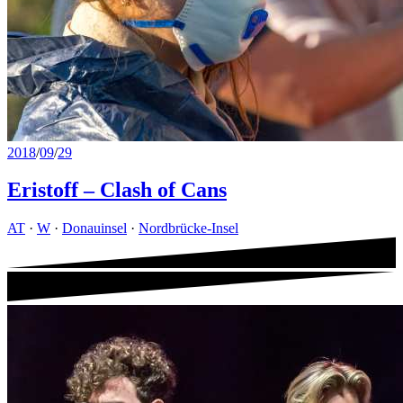
2018
/
09
/
29
Eristoff – Clash of Cans
AT
·
W
·
Donauinsel
·
Nordbrücke-Insel