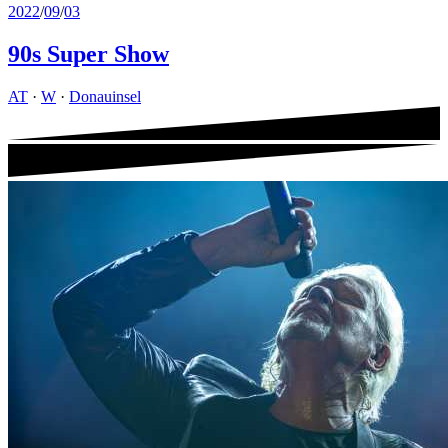
2022
/
09
/
03
90s Super Show
AT
·
W
·
Donauinsel