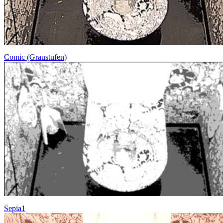
Comic (Graustufen)
Sepia1