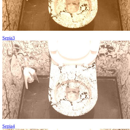
Sepia3
Sepia4