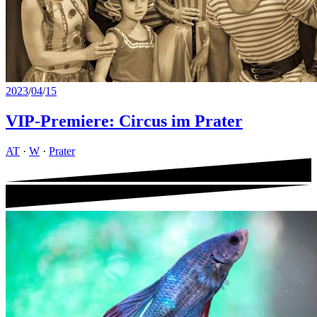
2023
/
04
/
15
VIP-Premiere: Circus im Prater
AT
·
W
·
Prater