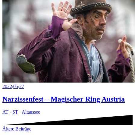
2022
/
05
/
27
Narzissenfest – Magischer Ring Austria
AT
·
ST
·
Altaussee
Beitragsnavigation
Ältere Beiträge