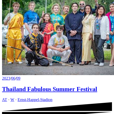
2023
/
06
/
09
Thailand Fabulous Summer Festival
AT
·
W
·
Ernst-Happel-Stadion