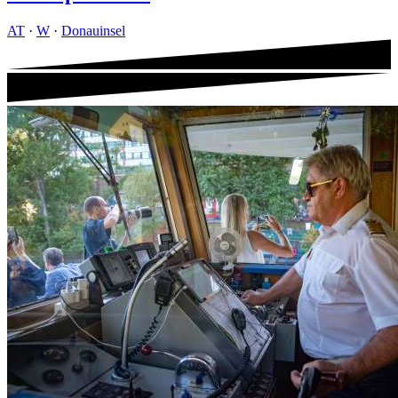
AT
·
W
·
Donauinsel