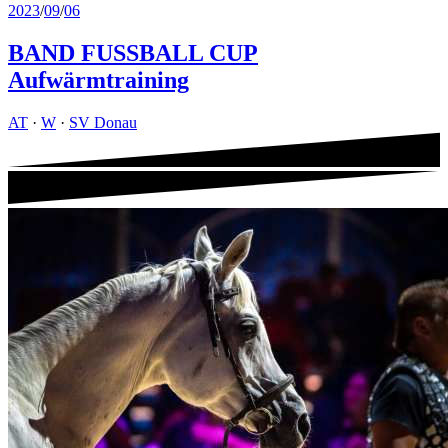
2023
/
09
/
06
BAND FUSSBALL CUP
Aufwärmtraining
AT
·
W
·
SV Donau