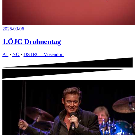
2025
/
03
/
06
1.ÖJC Drohnentag
AT
·
NÖ
·
DSTRCT Vösendorf