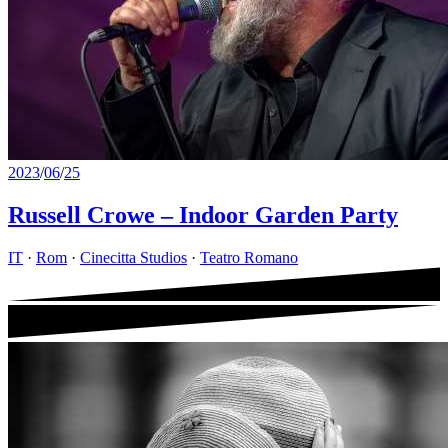
2023
/
06
/
25
Russell Crowe – Indoor Garden Party
IT
·
Rom
·
Cinecitta Studios
·
Teatro Romano