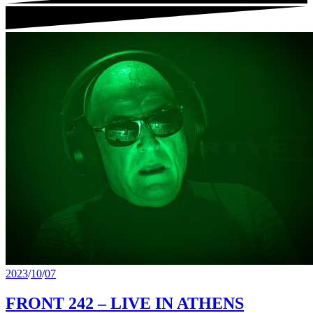
2023
/
10
/
07
FRONT 242 – LIVE IN ATHENS