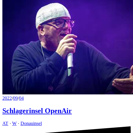
2022
/
09
/
04
Schlagerinsel OpenAir
AT
·
W
·
Donauinsel