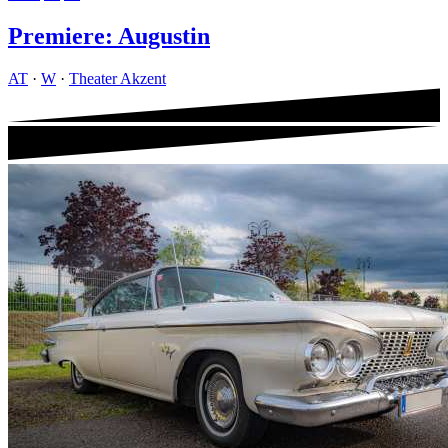
Premiere: Augustin
AT
·
W
·
Theater Akzent