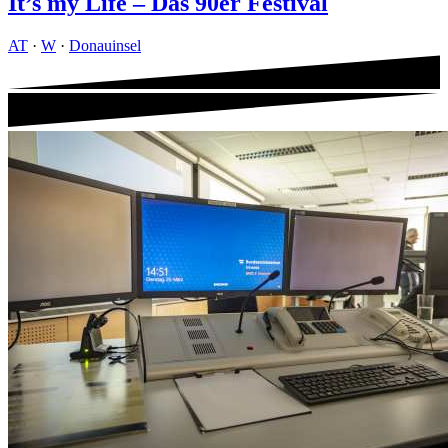
It’s my Life – Das 90er Festival
AT
·
W
·
Donauinsel