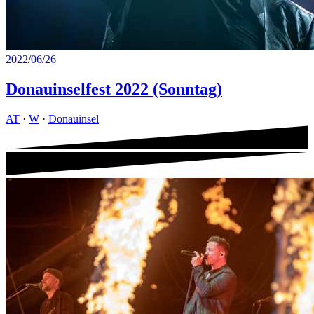
2022
/
06
/
26
Donauinselfest 2022 (Sonntag)
AT
·
W
·
Donauinsel