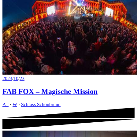
2023
/
10
/
23
FAB FOX – Magische Mission
AT
·
W
·
Schloss Schönbrunn