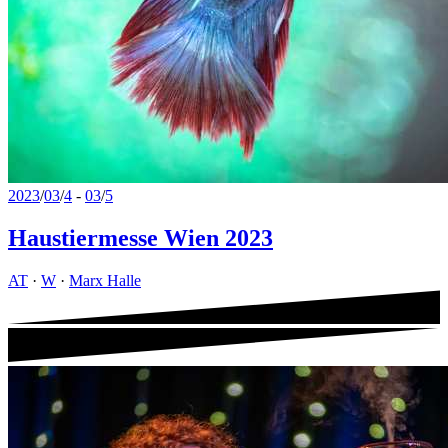
2023
/
03
/
4
-
03
/
5
Haustiermesse Wien 2023
AT
·
W
·
Marx Halle