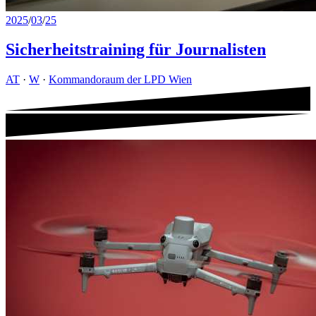
2025
/
03
/
25
Sicherheitstraining für Journalisten
AT
·
W
·
Kommandoraum der LPD Wien