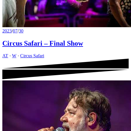
2023
/
07
/
30
Circus Safari – Final Show
AT
·
W
·
Circus Safari