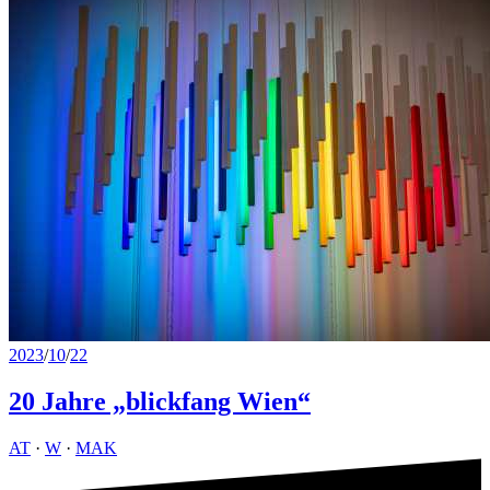
2023
/
10
/
22
20 Jahre „blickfang Wien“
AT
·
W
·
MAK