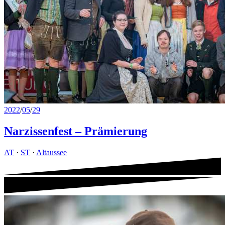
2022
/
05
/
29
Narzissenfest – Prämierung
AT
·
ST
·
Altaussee