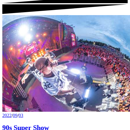
2022
/
09
/
03
90s Super Show