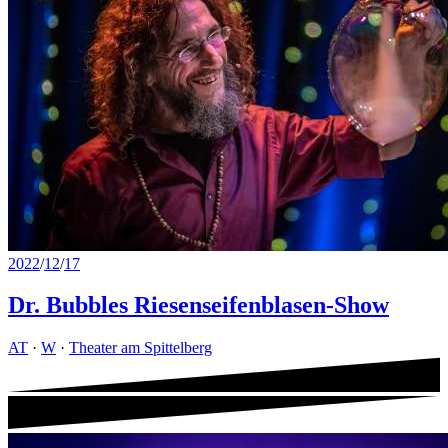
2022
/
12
/
17
Dr. Bubbles Riesenseifenblasen-Show
AT
·
W
·
Theater am Spittelberg