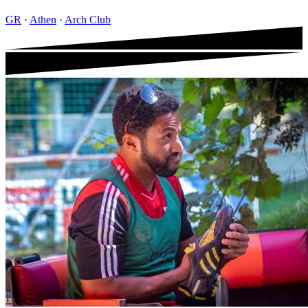
GR
·
Athen
·
Arch Club