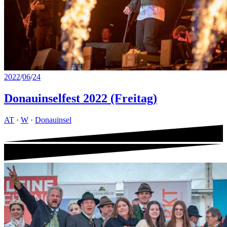
2022
/
06
/
24
Donauinselfest 2022 (Freitag)
AT
·
W
·
Donauinsel