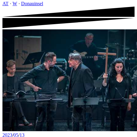
AT
·
W
·
Donauinsel
2023
/
05
/
13