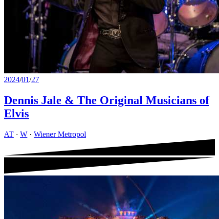
2024
/
01
/
27
Dennis Jale & The Original Musicians of
Elvis
AT
·
W
·
Wiener Metropol