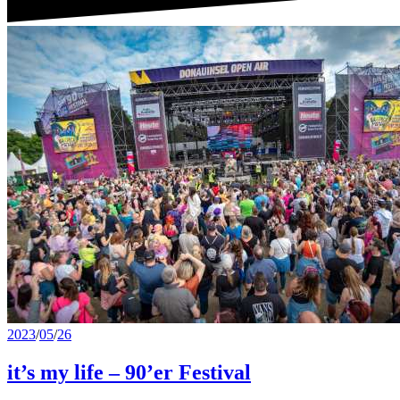
2023
/
05
/
26
it’s my life – 90’er Festival