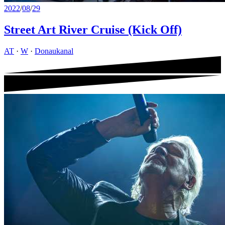
2022
/
08
/
29
Street Art River Cruise (Kick Off)
AT
·
W
·
Donaukanal