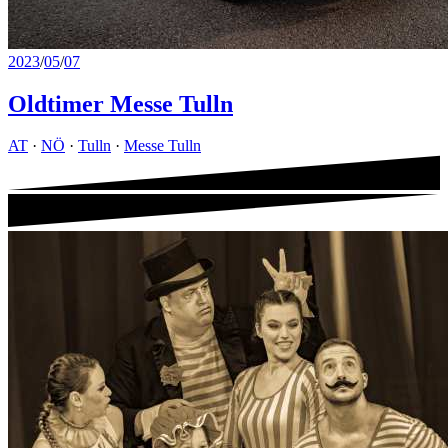
2023
/
05
/
07
Oldtimer Messe Tulln
AT
·
NÖ
·
Tulln
·
Messe Tulln