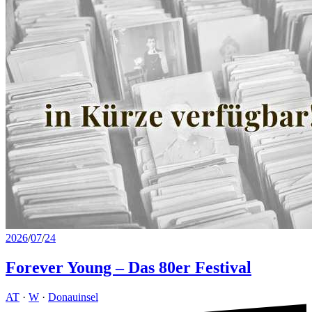
2026
/
07
/
24
Forever Young – Das 80er Festival
AT
·
W
·
Donauinsel