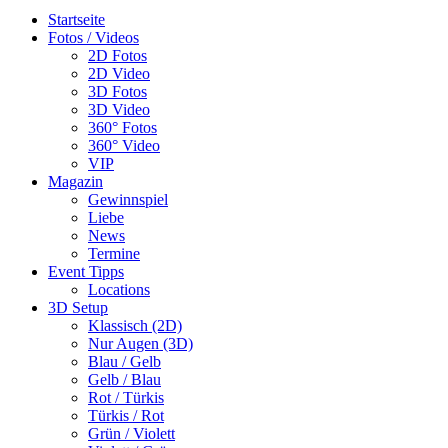
Startseite
Fotos / Videos
2D Fotos
2D Video
3D Fotos
3D Video
360° Fotos
360° Video
VIP
Magazin
Gewinnspiel
Liebe
News
Termine
Event Tipps
Locations
3D Setup
Klassisch (2D)
Nur Augen (3D)
Blau / Gelb
Gelb / Blau
Rot / Türkis
Türkis / Rot
Grün / Violett