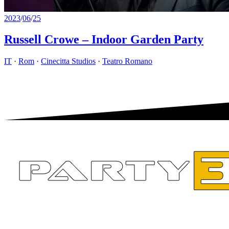
2023
/
06
/
25
Russell Crowe – Indoor Garden Party
IT
·
Rom
·
Cinecitta Studios
·
Teatro Romano