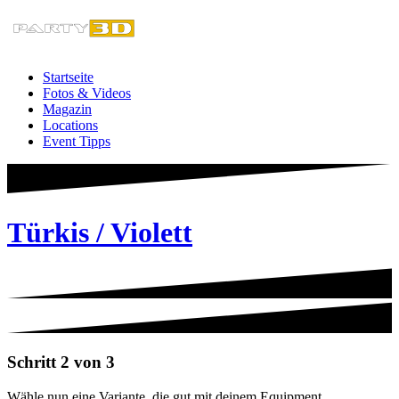
Zum
Inhalt
springen
Startseite
Fotos & Videos
Magazin
Locations
Event Tipps
Türkis / Violett
Schritt 2 von 3
Wähle nun eine Variante, die gut mit deinem Equipment