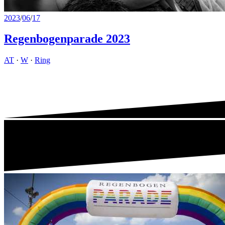
2023
/
06
/
17
Regenbogenparade 2023
AT
·
W
·
Ring