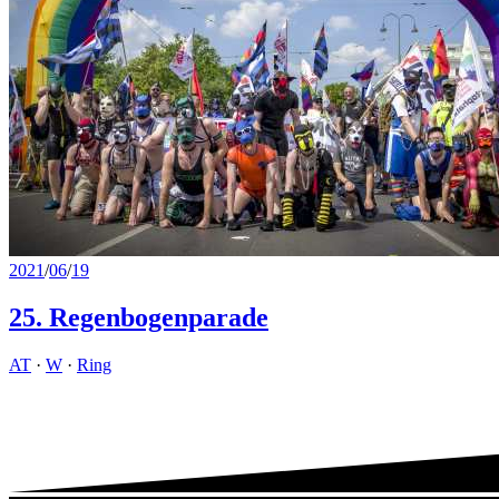
2021
/
06
/
19
25. Regenbogenparade
AT
·
W
·
Ring