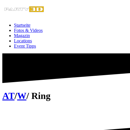
Zum
Inhalt
springen
Startseite
Fotos & Videos
Magazin
Locations
Event Tipps
AT
/
W
/ Ring