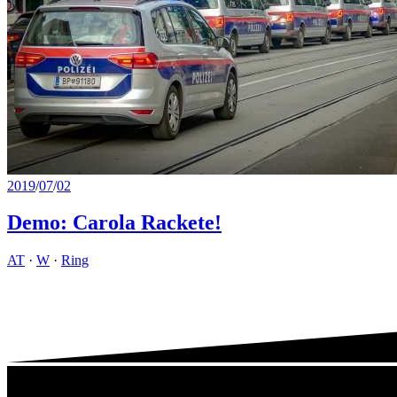
2019
/
07
/
02
Demo: Carola Rackete!
AT
·
W
·
Ring