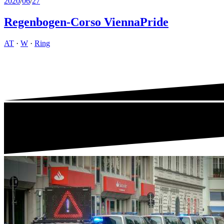
2020
/
06
/
27
Regenbogen-Corso ViennaPride
AT
·
W
·
Ring