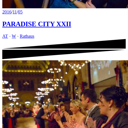
2016
/
11
/
05
PARADISE CITY XXII
AT
·
W
·
Rathaus