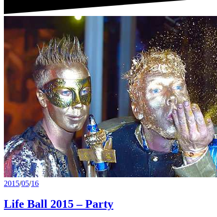
2015
/
05
/
16
Life Ball 2015 – Party