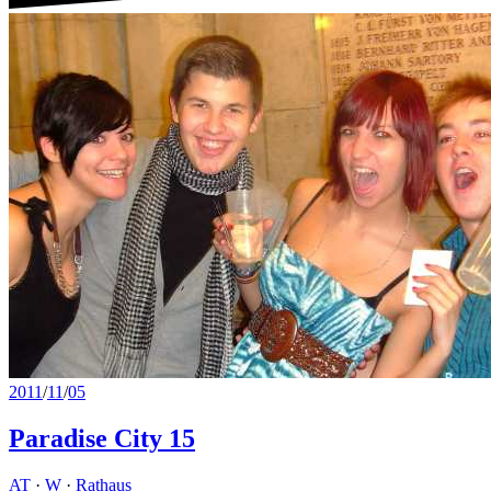
2011
/
11
/
05
Paradise City 15
AT
·
W
·
Rathaus