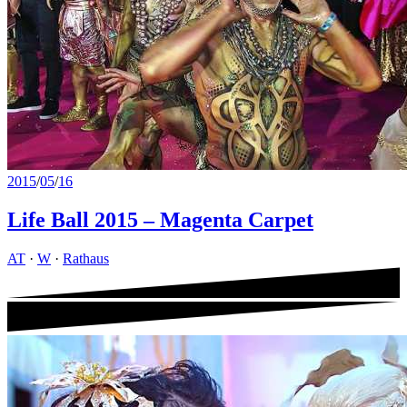
2015
/
05
/
16
Life Ball 2015 – Magenta Carpet
AT
·
W
·
Rathaus