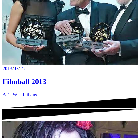
2013
/
03
/
15
Filmball 2013
AT
·
W
·
Rathaus