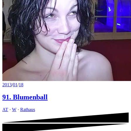
2013
/
01
/
18
91. Blumenball
AT
·
W
·
Rathaus