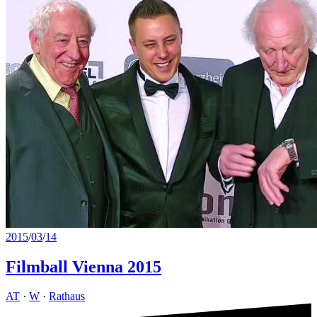
2015
/
03
/
14
Filmball Vienna 2015
AT
·
W
·
Rathaus