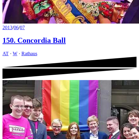
2013
/
06
/
07
150. Concordia Ball
AT
·
W
·
Rathaus