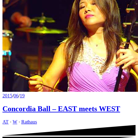
2015
/
06
/
19
Concordia Ball – EAST meets WEST
AT
·
W
·
Rathaus