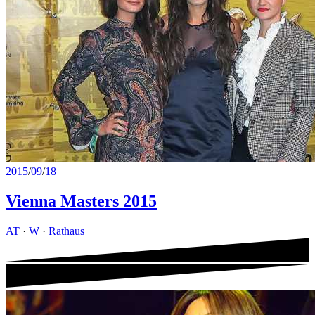
2015
/
09
/
18
Vienna Masters 2015
AT
·
W
·
Rathaus