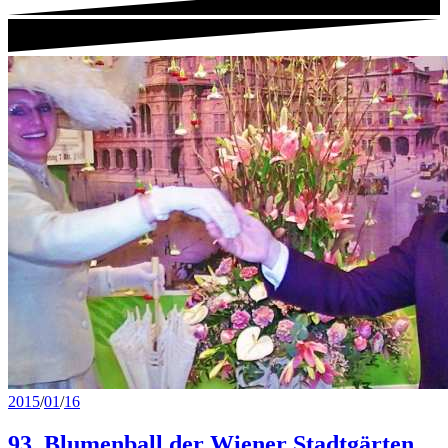
2015
/
01
/
16
93. Blumenball der Wiener Stadtgärten