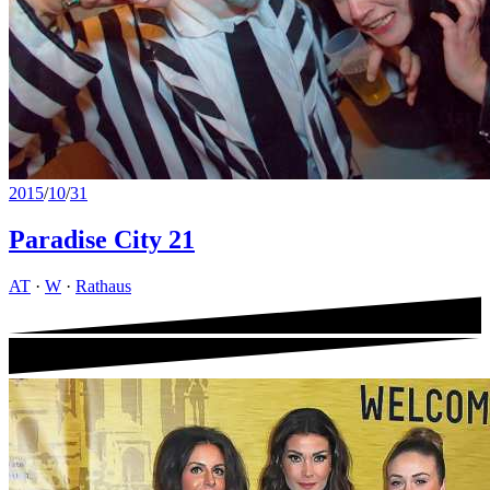
2015
/
10
/
31
Paradise City 21
AT
·
W
·
Rathaus