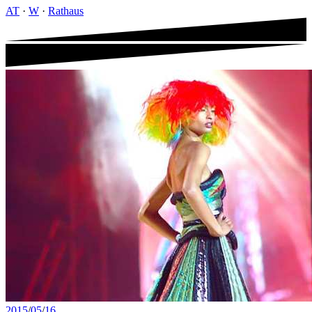
AT
·
W
·
Rathaus
2015
/
05
/
16