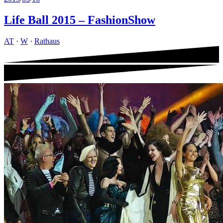
Life Ball 2015 – FashionShow
AT
·
W
·
Rathaus