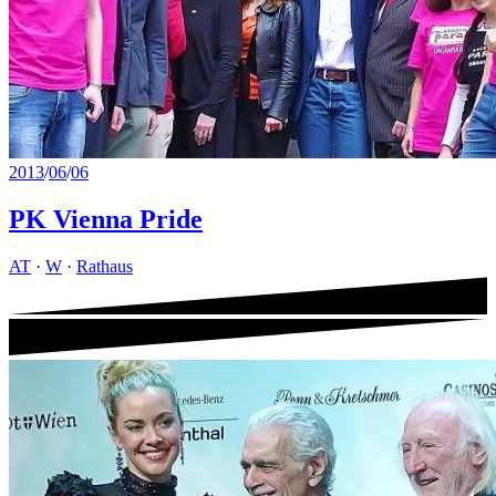
2013
/
06
/
06
PK Vienna Pride
AT
·
W
·
Rathaus