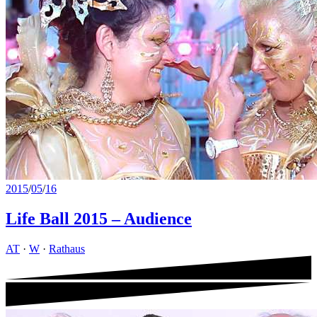
2015
/
05
/
16
Life Ball 2015 – Audience
AT
·
W
·
Rathaus