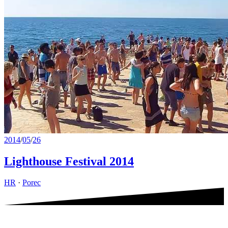
2014
/
05
/
26
Lighthouse Festival 2014
HR
·
Porec