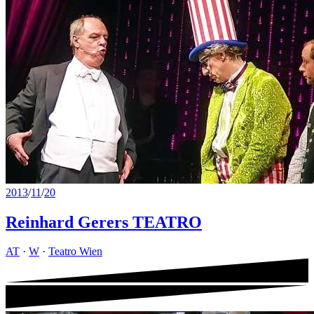
2013
/
11
/
20
Reinhard Gerers TEATRO
AT
·
W
·
Teatro Wien