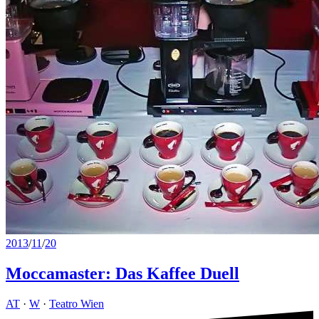
2013
/
11
/
20
Moccamaster: Das Kaffee Duell
AT
·
W
·
Teatro Wien