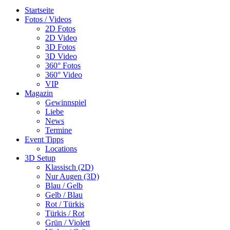
Startseite
Fotos / Videos
2D Fotos
2D Video
3D Fotos
3D Video
360° Fotos
360° Video
VIP
Magazin
Gewinnspiel
Liebe
News
Termine
Event Tipps
Locations
3D Setup
Klassisch (2D)
Nur Augen (3D)
Blau / Gelb
Gelb / Blau
Rot / Türkis
Türkis / Rot
Grün / Violett