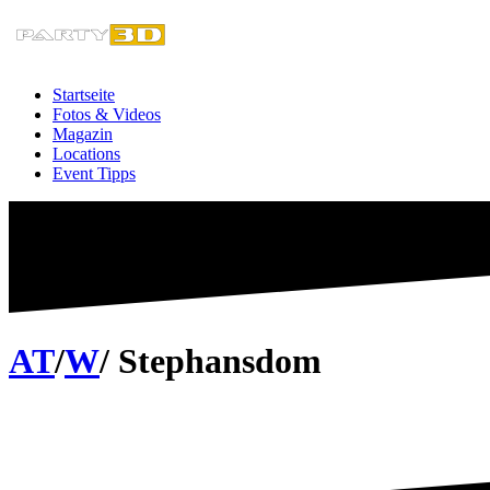
Zum
Inhalt
springen
Startseite
Fotos & Videos
Magazin
Locations
Event Tipps
AT
/
W
/ Stephansdom