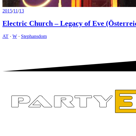
2015
/
11
/
13
Electric Church – Legacy of Eve (Österre
AT
·
W
·
Stephansdom