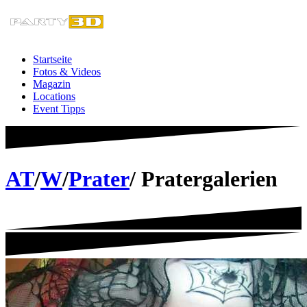
Zum
Inhalt
springen
Startseite
Fotos & Videos
Magazin
Locations
Event Tipps
AT
/
W
/
Prater
/ Pratergalerien