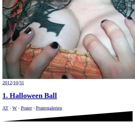
2012
/
10
/
31
1. Halloween Ball
AT
·
W
·
Prater
·
Pratergalerien