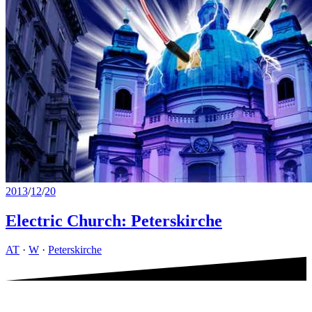
2013
/
12
/
20
Electric Church: Peterskirche
AT
·
W
·
Peterskirche