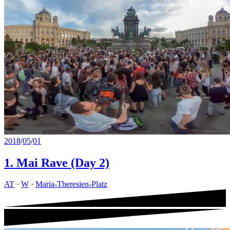
2018
/
05
/
01
1. Mai Rave (Day 2)
AT
·
W
·
Maria-Theresien-Platz