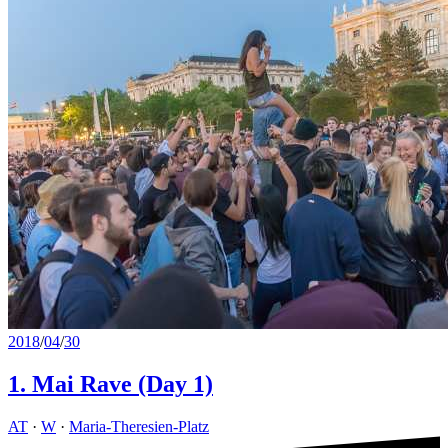
2018
/
04
/
30
1. Mai Rave (Day 1)
AT
·
W
·
Maria-Theresien-Platz