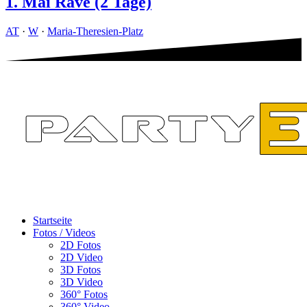
1. Mai Rave (2 Tage)
AT
·
W
·
Maria-Theresien-Platz
Startseite
Fotos / Videos
2D Fotos
2D Video
3D Fotos
3D Video
360° Fotos
360° Video