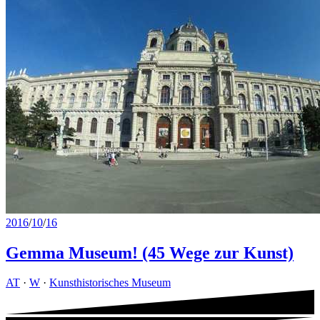
2016
/
10
/
16
Gemma Museum! (45 Wege zur Kunst)
AT
·
W
·
Kunsthistorisches Museum