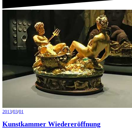
2013
/
03
/
01
Kunstkammer Wiedereröffnung