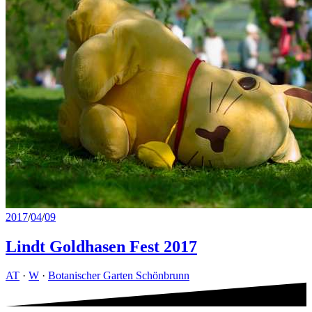
2017
/
04
/
09
Lindt Goldhasen Fest 2017
AT
·
W
·
Botanischer Garten Schönbrunn