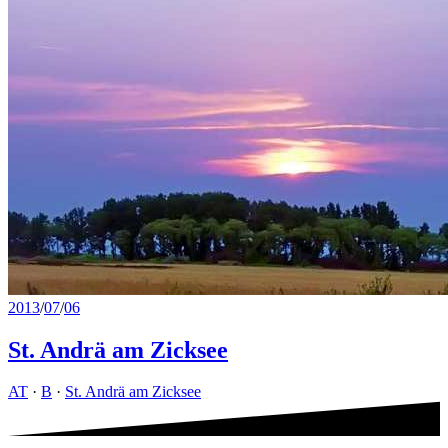
2013
/
07
/
06
St. Andrä am Zicksee
AT
·
B
·
St. Andrä am Zicksee