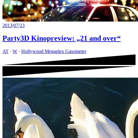
2013
/
07
/
23
Party3D Kinopreview: „21 and over“
AT
·
W
·
Hollywood Megaplex Gasometer