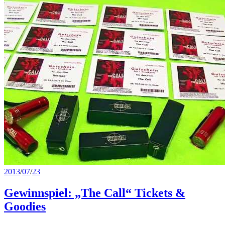
2013
/
07
/
23
Gewinnspiel: „The Call“ Tickets &
Goodies