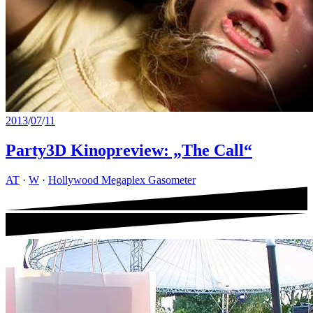
2013
/
07
/
11
Party3D Kinopreview: „The Call“
AT
·
W
·
Hollywood Megaplex Gasometer