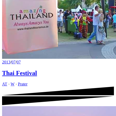
2013
/
07
/
07
Thai Festival
AT
·
W
·
Prater