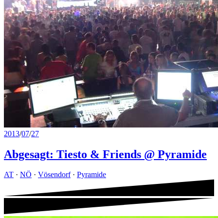
2013
/
07
/
27
Abgesagt: Tiesto & Friends @ Pyramide
AT
·
NÖ
·
Vösendorf
·
Pyramide