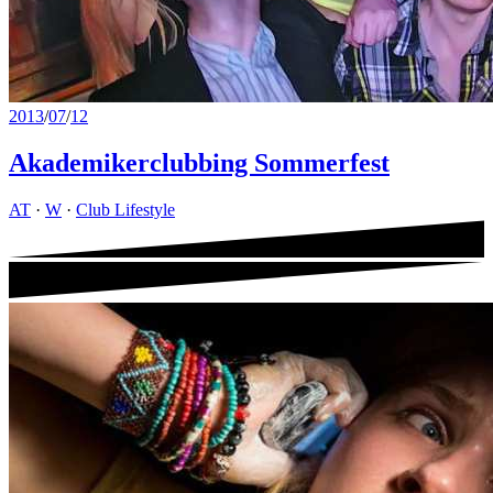
2013
/
07
/
12
Akademikerclubbing Sommerfest
AT
·
W
·
Club Lifestyle