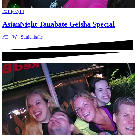
2013
/
07
/
13
AsianNight Tanabate Geisha Special
AT
·
W
·
Säulenhalle