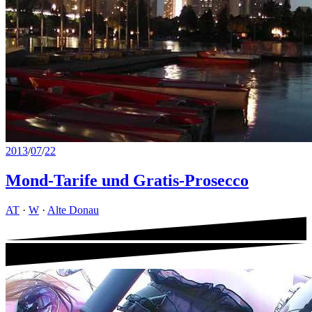
2013
/
07
/
22
Mond-Tarife und Gratis-Prosecco
AT
·
W
·
Alte Donau