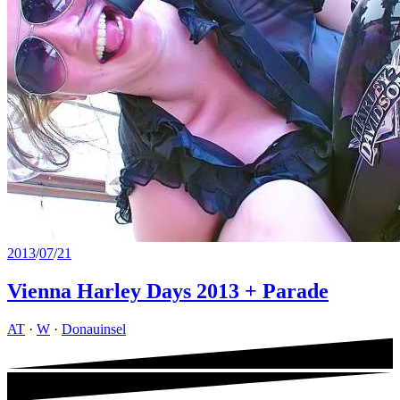
2013
/
07
/
21
Vienna Harley Days 2013 + Parade
AT
·
W
·
Donauinsel