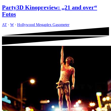
Party3D Kinopreview: „21 and over“
Fotos
AT
·
W
·
Hollywood Megaplex Gasometer