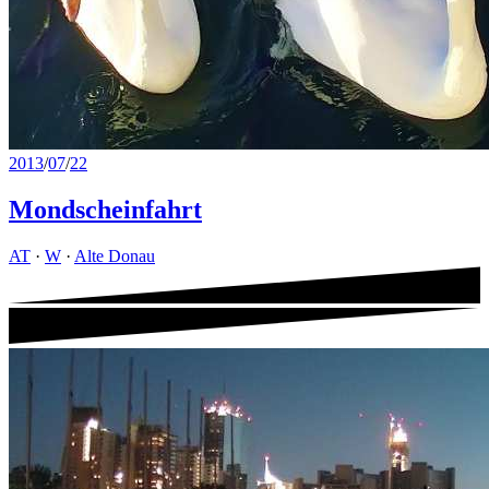
2013
/
07
/
22
Mondscheinfahrt
AT
·
W
·
Alte Donau