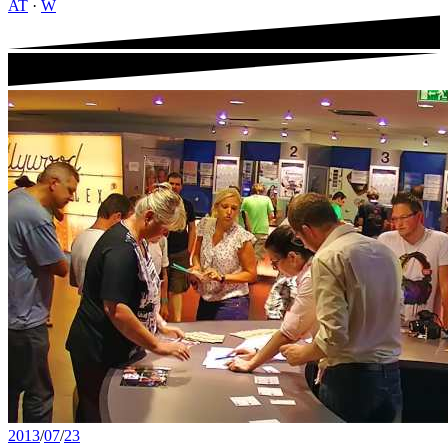
AT
·
W
2013
/
07
/
23