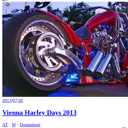
2013
/
07
/
20
Vienna Harley Days 2013
AT
·
W
·
Donauinsel