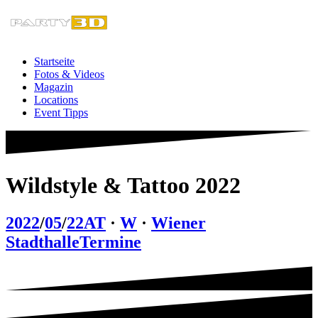
Zum
Inhalt
springen
Startseite
Fotos & Videos
Magazin
Locations
Event Tipps
Wildstyle & Tattoo 2022
2022
/
05
/
22
AT
·
W
·
Wiener
Stadthalle
Termine