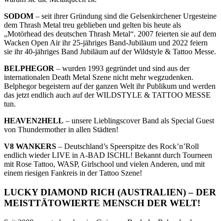
SODOM
– seit ihrer Gründung sind die Gelsenkirchener Urgesteine
dem Thrash Metal treu geblieben und gelten bis heute als
„Motörhead des deutschen Thrash Metal“. 2007 feierten sie auf dem
Wacken Open Air ihr 25-jähriges Band-Jubiläum und 2022 feiern
sie ihr 40-jähriges Band Jubiläum auf der Wildstyle & Tattoo Messe.
BELPHEGOR
– wurden 1993 gegründet und sind aus der
internationalen Death Metal Szene nicht mehr wegzudenken.
Belphegor begeistern auf der ganzen Welt ihr Publikum und werden
das jetzt endlich auch auf der WILDSTYLE & TATTOO MESSE
tun.
HEAVEN2HELL
– unsere Lieblingscover Band als Special Guest
von Thundermother in allen Städten!
V8 WANKERS
– Deutschland’s Speerspitze des Rock’n’Roll
endlich wieder LIVE in A-BAD ISCHL! Bekannt durch Tourneen
mit Rose Tattoo, WASP, Girlschool und vielen Anderen, und mit
einem riesigen Fankreis in der Tattoo Szene!
LUCKY DIAMOND RICH (AUSTRALIEN) – DER
MEISTTÄTOWIERTE MENSCH DER WELT!