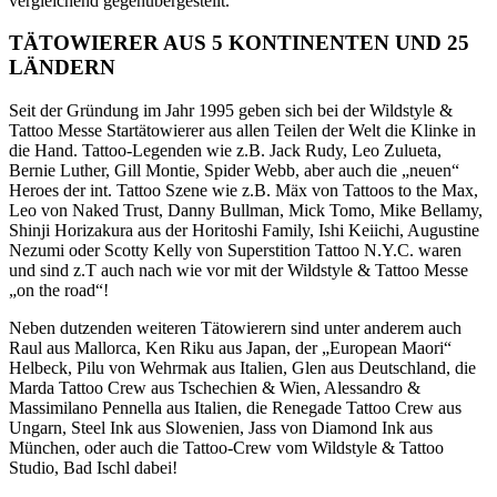
vergleichend gegenübergestellt.
TÄTOWIERER AUS 5 KONTINENTEN UND 25
LÄNDERN
Seit der Gründung im Jahr 1995 geben sich bei der Wildstyle &
Tattoo Messe Startätowierer aus allen Teilen der Welt die Klinke in
die Hand. Tattoo-Legenden wie z.B. Jack Rudy, Leo Zulueta,
Bernie Luther, Gill Montie, Spider Webb, aber auch die „neuen“
Heroes der int. Tattoo Szene wie z.B. Mäx von Tattoos to the Max,
Leo von Naked Trust, Danny Bullman, Mick Tomo, Mike Bellamy,
Shinji Horizakura aus der Horitoshi Family, Ishi Keiichi, Augustine
Nezumi oder Scotty Kelly von Superstition Tattoo N.Y.C. waren
und sind z.T auch nach wie vor mit der Wildstyle & Tattoo Messe
„on the road“!
Neben dutzenden weiteren Tätowierern sind unter anderem auch
Raul aus Mallorca, Ken Riku aus Japan, der „European Maori“
Helbeck, Pilu von Wehrmak aus Italien, Glen aus Deutschland, die
Marda Tattoo Crew aus Tschechien & Wien, Alessandro &
Massimilano Pennella aus Italien, die Renegade Tattoo Crew aus
Ungarn, Steel Ink aus Slowenien, Jass von Diamond Ink aus
München, oder auch die Tattoo-Crew vom Wildstyle & Tattoo
Studio, Bad Ischl dabei!