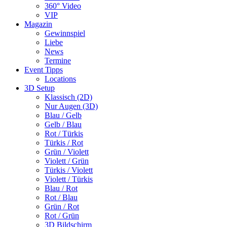
360° Video
VIP
Magazin
Gewinnspiel
Liebe
News
Termine
Event Tipps
Locations
3D Setup
Klassisch (2D)
Nur Augen (3D)
Blau / Gelb
Gelb / Blau
Rot / Türkis
Türkis / Rot
Grün / Violett
Violett / Grün
Türkis / Violett
Violett / Türkis
Blau / Rot
Rot / Blau
Grün / Rot
Rot / Grün
3D Bildschirm