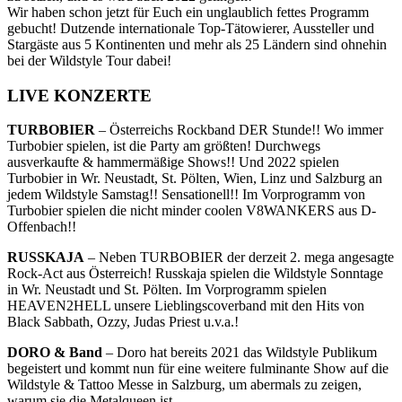
Wir haben schon jetzt für Euch ein unglaublich fettes Programm
gebucht! Dutzende internationale Top-Tätowierer, Aussteller und
Stargäste aus 5 Kontinenten und mehr als 25 Ländern sind ohnehin
bei der Wildstyle Tour dabei!
LIVE KONZERTE
TURBOBIER
– Österreichs Rockband DER Stunde!! Wo immer
Turbobier spielen, ist die Party am größten! Durchwegs
ausverkaufte & hammermäßige Shows!! Und 2022 spielen
Turbobier in Wr. Neustadt, St. Pölten, Wien, Linz und Salzburg an
jedem Wildstyle Samstag!! Sensationell!! Im Vorprogramm von
Turbobier spielen die nicht minder coolen V8WANKERS aus D-
Offenbach!!
RUSSKAJA
– Neben TURBOBIER der derzeit 2. mega angesagte
Rock-Act aus Österreich! Russkaja spielen die Wildstyle Sonntage
in Wr. Neustadt und St. Pölten. Im Vorprogramm spielen
HEAVEN2HELL unsere Lieblingscoverband mit den Hits von
Black Sabbath, Ozzy, Judas Priest u.v.a.!
DORO & Band
– Doro hat bereits 2021 das Wildstyle Publikum
begeistert und kommt nun für eine weitere fulminante Show auf die
Wildstyle & Tattoo Messe in Salzburg, um abermals zu zeigen,
warum sie die Metalqueen ist.