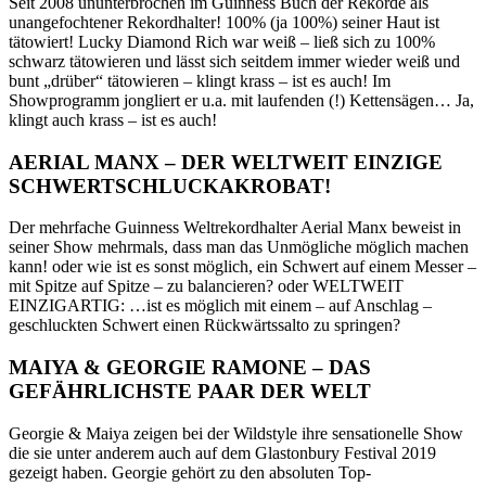
Seit 2008 ununterbrochen im Guinness Buch der Rekorde als
unangefochtener Rekordhalter! 100% (ja 100%) seiner Haut ist
tätowiert! Lucky Diamond Rich war weiß – ließ sich zu 100%
schwarz tätowieren und lässt sich seitdem immer wieder weiß und
bunt „drüber“ tätowieren – klingt krass – ist es auch! Im
Showprogramm jongliert er u.a. mit laufenden (!) Kettensägen… Ja,
klingt auch krass – ist es auch!
AERIAL MANX – DER WELTWEIT EINZIGE
SCHWERTSCHLUCKAKROBAT!
Der mehrfache Guinness Weltrekordhalter Aerial Manx beweist in
seiner Show mehrmals, dass man das Unmögliche möglich machen
kann! oder wie ist es sonst möglich, ein Schwert auf einem Messer –
mit Spitze auf Spitze – zu balancieren? oder WELTWEIT
EINZIGARTIG: …ist es möglich mit einem – auf Anschlag –
geschluckten Schwert einen Rückwärtssalto zu springen?
MAIYA & GEORGIE RAMONE – DAS
GEFÄHRLICHSTE PAAR DER WELT
Georgie & Maiya zeigen bei der Wildstyle ihre sensationelle Show
die sie unter anderem auch auf dem Glastonbury Festival 2019
gezeigt haben. Georgie gehört zu den absoluten Top-