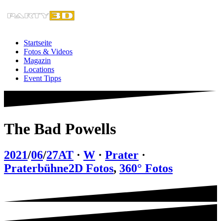
Zum
Inhalt
springen
Startseite
Fotos & Videos
Magazin
Locations
Event Tipps
The Bad Powells
2021
/
06
/
27
AT
·
W
·
Prater
·
Praterbühne
2D Fotos
,
360° Fotos