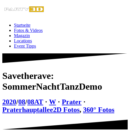
Zum
Inhalt
springen
Startseite
Fotos & Videos
Magazin
Locations
Event Tipps
Savetherave:
SommerNachtTanzDemo
2020
/
08
/
08
AT
·
W
·
Prater
·
Praterhauptallee
2D Fotos
,
360° Fotos