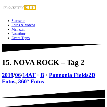
Zum
Inhalt
springen
Startseite
Fotos & Videos
Magazin
Locations
Event Tipps
15. NOVA ROCK – Tag 2
2019
/
06
/
14
AT
·
B
·
Pannonia Fields
2D
Fotos
,
360° Fotos