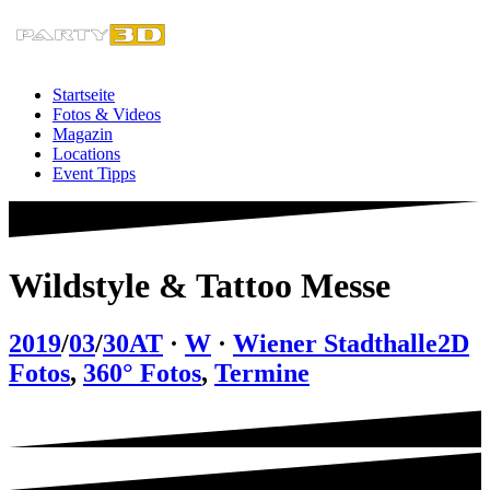
Zum
Inhalt
springen
Startseite
Fotos & Videos
Magazin
Locations
Event Tipps
Wildstyle & Tattoo Messe
2019
/
03
/
30
AT
·
W
·
Wiener Stadthalle
2D
Fotos
,
360° Fotos
,
Termine