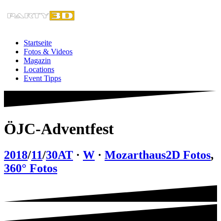
Zum
Inhalt
springen
Startseite
Fotos & Videos
Magazin
Locations
Event Tipps
ÖJC-Adventfest
2018
/
11
/
30
AT
·
W
·
Mozarthaus
2D Fotos
,
360° Fotos