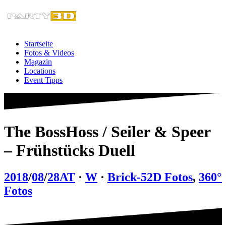
Zum
Inhalt
springen
Startseite
Fotos & Videos
Magazin
Locations
Event Tipps
The BossHoss / Seiler & Speer
– Frühstücks Duell
2018
/
08
/
28
AT
·
W
·
Brick-5
2D Fotos
,
360°
Fotos