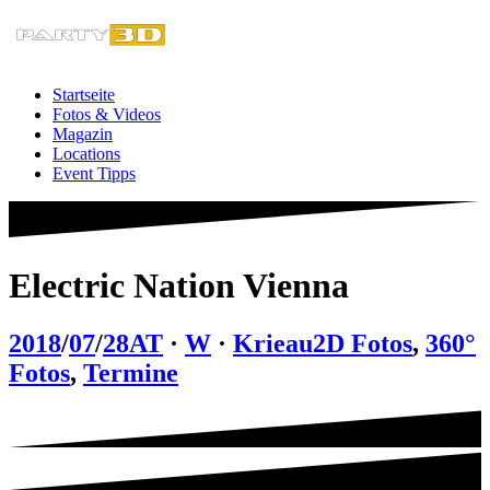
Zum
Inhalt
springen
Startseite
Fotos & Videos
Magazin
Locations
Event Tipps
Electric Nation Vienna
2018
/
07
/
28
AT
·
W
·
Krieau
2D Fotos
,
360°
Fotos
,
Termine