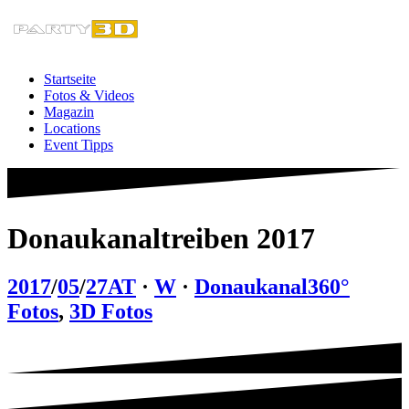
Zum
Inhalt
springen
Startseite
Fotos & Videos
Magazin
Locations
Event Tipps
Donaukanaltreiben 2017
2017
/
05
/
27
AT
·
W
·
Donaukanal
360°
Fotos
,
3D Fotos