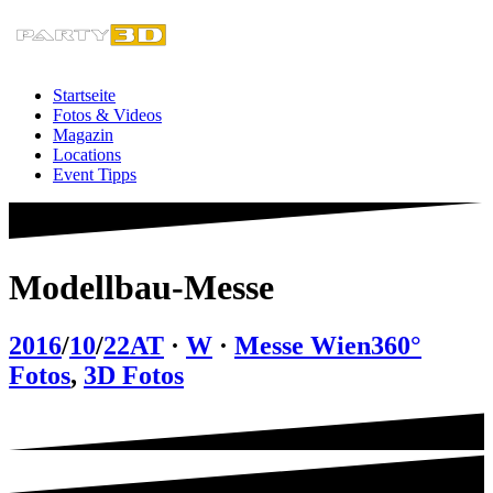
Zum
Inhalt
springen
Startseite
Fotos & Videos
Magazin
Locations
Event Tipps
Modellbau-Messe
2016
/
10
/
22
AT
·
W
·
Messe Wien
360°
Fotos
,
3D Fotos