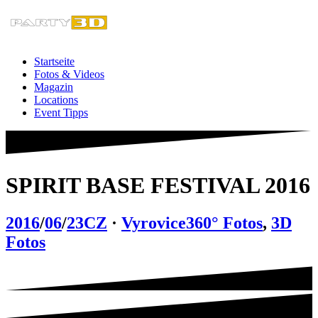
Zum
Inhalt
springen
Startseite
Fotos & Videos
Magazin
Locations
Event Tipps
SPIRIT BASE FESTIVAL 2016
2016
/
06
/
23
CZ
·
Vyrovice
360° Fotos
,
3D
Fotos