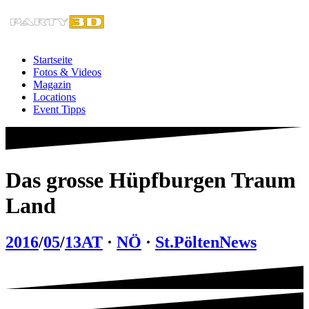
Zum
Inhalt
springen
Startseite
Fotos & Videos
Magazin
Locations
Event Tipps
Das grosse Hüpfburgen Traum
Land
2016
/
05
/
13
AT
·
NÖ
·
St.Pölten
News