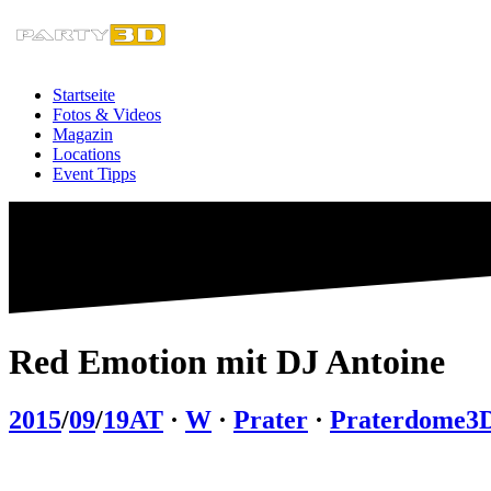
Zum
Inhalt
springen
Startseite
Fotos & Videos
Magazin
Locations
Event Tipps
Red Emotion mit DJ Antoine
2015
/
09
/
19
AT
·
W
·
Prater
·
Praterdome
3D