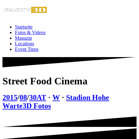
Zum
Inhalt
springen
Startseite
Fotos & Videos
Magazin
Locations
Event Tipps
Street Food Cinema
2015
/
08
/
30
AT
·
W
·
Stadion Hohe
Warte
3D Fotos