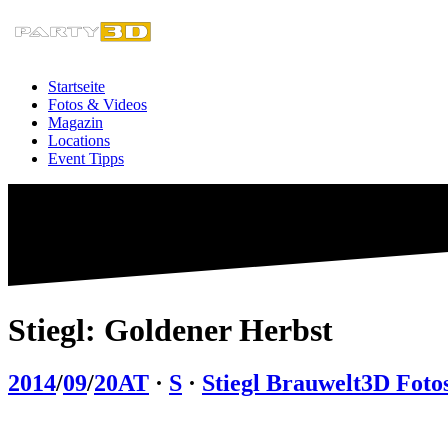
Zum
Inhalt
springen
Startseite
Fotos & Videos
Magazin
Locations
Event Tipps
Stiegl: Goldener Herbst
2014
/
09
/
20
AT
·
S
·
Stiegl Brauwelt
3D Foto