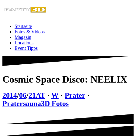
Zum
Inhalt
springen
Startseite
Fotos & Videos
Magazin
Locations
Event Tipps
Cosmic Space Disco: NEELIX
2014
/
06
/
21
AT
·
W
·
Prater
·
Pratersauna
3D Fotos