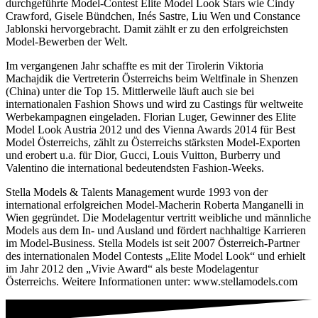
durchgeführte Model-Contest Elite Model Look Stars wie Cindy
Crawford, Gisele Bündchen, Inés Sastre, Liu Wen und Constance
Jablonski hervorgebracht. Damit zählt er zu den erfolgreichsten
Model-Bewerben der Welt.
Im vergangenen Jahr schaffte es mit der Tirolerin Viktoria
Machajdik die Vertreterin Österreichs beim Weltfinale in Shenzen
(China) unter die Top 15. Mittlerweile läuft auch sie bei
internationalen Fashion Shows und wird zu Castings für weltweite
Werbekampagnen eingeladen. Florian Luger, Gewinner des Elite
Model Look Austria 2012 und des Vienna Awards 2014 für Best
Model Österreichs, zählt zu Österreichs stärksten Model-Exporten
und erobert u.a. für Dior, Gucci, Louis Vuitton, Burberry und
Valentino die international bedeutendsten Fashion-Weeks.
Stella Models & Talents Management wurde 1993 von der
international erfolgreichen Model-Macherin Roberta Manganelli in
Wien gegründet. Die Modelagentur vertritt weibliche und männliche
Models aus dem In- und Ausland und fördert nachhaltige Karrieren
im Model-Business. Stella Models ist seit 2007 Österreich-Partner
des internationalen Model Contests „Elite Model Look“ und erhielt
im Jahr 2012 den „Vivie Award“ als beste Modelagentur
Österreichs. Weitere Informationen unter: www.stellamodels.com