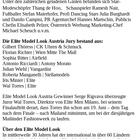
Unter den zahlreichen geladenen Gästen befanden sich Star-
Modeschöpfer Thang de Hoo, Schauspieler Ramesh Nair,
Fußballer Stefan Maierhofer, Profi Dancing Stars Julia Burghardt
und Danilo Campisi, PR Agenturchef Hannes Martschin, Publicis
Chefin Elisabeth Pelzer, Österreich Werbung Marketing-Chef
Michael Scheuch u.v.m.
Die Elite Model Look Austria Jury bestand aus:
Gilbert Thöress | CK Uhren & Schmuck
Florian Richter | Wien Mitte The Mall
Sophia Bitter | Airfield
Antonio Ricciardi | Antony Morato
Julian Wiehl | Vangardist
Roberta Manganelli | Stellamodels
Iris Minier | Elite
Wal Torres | Elite
Elite Model Look Austria Gewinner Serge Rigvava überzeugte
Juror Wal Torres, Direktor von Elite Men Milano, bei seinem
Finalauftritt derart, dass Torres ihn schon am 19. Juni – dem Tag
nach dem Finale – nach Mailand mitnimmt, um bei der diesjährigen
Mailänder Fashionweek zu laufen.
Über den Elite Model Look
In mittlerweile 30 Jahren hat der international in über 60 Ländern