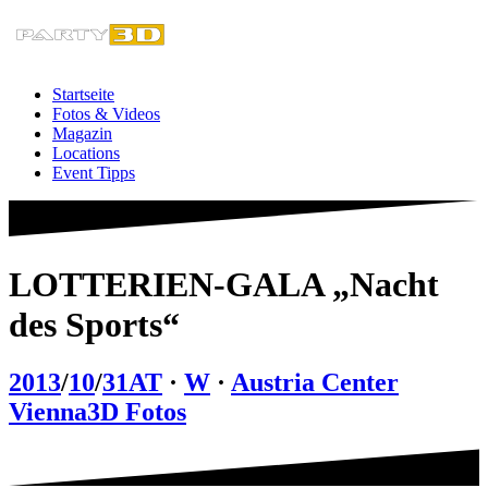
Zum
Inhalt
springen
Startseite
Fotos & Videos
Magazin
Locations
Event Tipps
LOTTERIEN-GALA „Nacht
des Sports“
2013
/
10
/
31
AT
·
W
·
Austria Center
Vienna
3D Fotos