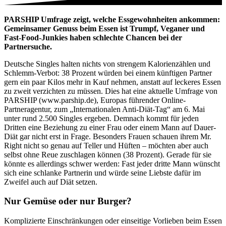
PARSHIP Umfrage zeigt, welche Essgewohnheiten ankommen:
Gemeinsamer Genuss beim Essen ist Trumpf, Veganer und
Fast-Food-Junkies haben schlechte Chancen bei der
Partnersuche.
Deutsche Singles halten nichts von strengem Kalorienzählen und
Schlemm-Verbot: 38 Prozent würden bei einem künftigen Partner
gern ein paar Kilos mehr in Kauf nehmen, anstatt auf leckeres Essen
zu zweit verzichten zu müssen. Dies hat eine aktuelle Umfrage von
PARSHIP (www.parship.de), Europas führender Online-
Partneragentur, zum „Internationalen Anti-Diät-Tag“ am 6. Mai
unter rund 2.500 Singles ergeben. Demnach kommt für jeden
Dritten eine Beziehung zu einer Frau oder einem Mann auf Dauer-
Diät gar nicht erst in Frage. Besonders Frauen schauen ihrem Mr.
Right nicht so genau auf Teller und Hüften – möchten aber auch
selbst ohne Reue zuschlagen können (38 Prozent). Gerade für sie
könnte es allerdings schwer werden: Fast jeder dritte Mann wünscht
sich eine schlanke Partnerin und würde seine Liebste dafür im
Zweifel auch auf Diät setzen.
Nur Gemüse oder nur Burger?
Komplizierte Einschränkungen oder einseitige Vorlieben beim Essen