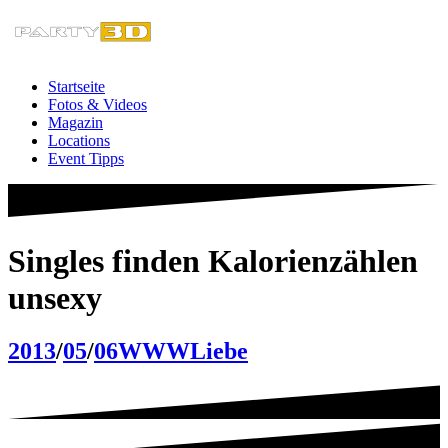
Zum
Inhalt
springen
Startseite
Fotos & Videos
Magazin
Locations
Event Tipps
Singles finden Kalorienzählen
unsexy
2013
/
05
/
06
WWW
Liebe