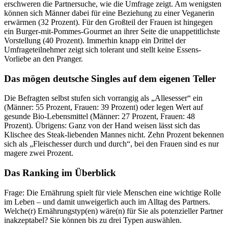
erschweren die Partnersuche, wie die Umfrage zeigt. Am wenigsten
können sich Männer dabei für eine Beziehung zu einer Veganerin
erwärmen (32 Prozent). Für den Großteil der Frauen ist hingegen
ein Burger-mit-Pommes-Gourmet an ihrer Seite die unappetitlichste
Vorstellung (40 Prozent). Immerhin knapp ein Drittel der
Umfrageteilnehmer zeigt sich tolerant und stellt keine Essens-
Vorliebe an den Pranger.
Das mögen deutsche Singles auf dem eigenen Teller
Die Befragten selbst stufen sich vorrangig als „Allesesser“ ein
(Männer: 55 Prozent, Frauen: 39 Prozent) oder legen Wert auf
gesunde Bio-Lebensmittel (Männer: 27 Prozent, Frauen: 48
Prozent). Übrigens: Ganz von der Hand weisen lässt sich das
Klischee des Steak-liebenden Mannes nicht. Zehn Prozent bekennen
sich als „Fleischesser durch und durch“, bei den Frauen sind es nur
magere zwei Prozent.
Das Ranking im Überblick
Frage: Die Ernährung spielt für viele Menschen eine wichtige Rolle
im Leben – und damit unweigerlich auch im Alltag des Partners.
Welche(r) Ernährungstyp(en) wäre(n) für Sie als potenzieller Partner
inakzeptabel? Sie können bis zu drei Typen auswählen.