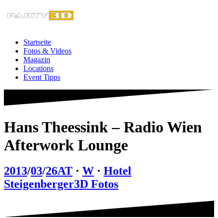
Zum
Inhalt
springen
Startseite
Fotos & Videos
Magazin
Locations
Event Tipps
Hans Theessink – Radio Wien
Afterwork Lounge
2013
/
03
/
26
AT
·
W
·
Hotel
Steigenberger
3D Fotos