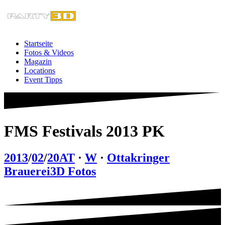
Zum
Inhalt
springen
Startseite
Fotos & Videos
Magazin
Locations
Event Tipps
FMS Festivals 2013 PK
2013
/
02
/
20
AT
·
W
·
Ottakringer
Brauerei
3D Fotos