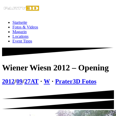
Zum
Inhalt
springen
Startseite
Fotos & Videos
Magazin
Locations
Event Tipps
Wiener Wiesn 2012 – Opening
2012
/
09
/
27
AT
·
W
·
Prater
3D Fotos