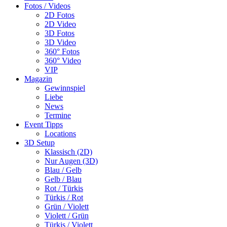
Fotos / Videos
2D Fotos
2D Video
3D Fotos
3D Video
360° Fotos
360° Video
VIP
Magazin
Gewinnspiel
Liebe
News
Termine
Event Tipps
Locations
3D Setup
Klassisch (2D)
Nur Augen (3D)
Blau / Gelb
Gelb / Blau
Rot / Türkis
Türkis / Rot
Grün / Violett
Violett / Grün
Türkis / Violett