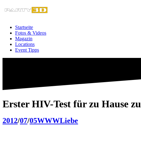
Zum
Inhalt
springen
Startseite
Fotos & Videos
Magazin
Locations
Event Tipps
Erster HIV-Test für zu Hause zu
2012
/
07
/
05
WWW
Liebe