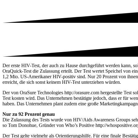
Der erste HIV-Test, der auch zu Hause durchgeführt werden kann, 
OraQuick-Test die Zulassung erteilt. Der Test wertet Speichel von e
1,2 Mio. US-Amerikaner HIV-positiv sind. Nur 20 Prozent von ihnen wi
erreicht, die sich sonst keinem HIV-Test unterziehen würden.
Der von OraSure Technologies http://orasure.com hergestellte Test s
Test kosten wird. Das Unternehmen bestätigte jedoch, dass er für wen
haben. Das Unternehmen plant zudem eine große Marketingkampagn
Nur zu 92 Prozent genau
Die Zulassung des Tests wurde von HIV/Aids Awareness Groups sehr p
so Tom Donohue, Gründer von Who’s Positive http://whospositive.org 
Der Test gelte vielmehr als Orientierungshilfe. Für eine finale Bestäti