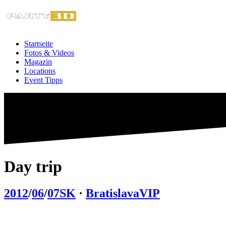
Zum
Inhalt
springen
Startseite
Fotos & Videos
Magazin
Locations
Event Tipps
Day trip
2012
/
06
/
07
SK
·
Bratislava
VIP