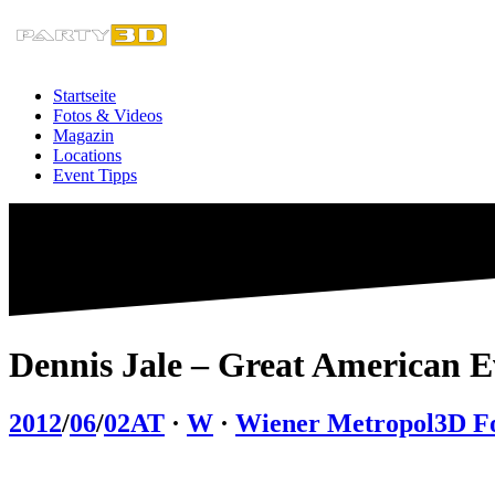
Zum
Inhalt
springen
Startseite
Fotos & Videos
Magazin
Locations
Event Tipps
Dennis Jale – Great American E
2012
/
06
/
02
AT
·
W
·
Wiener Metropol
3D F