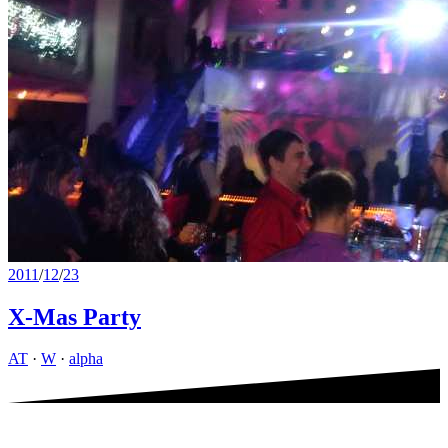
2011
/
12
/
23
X-Mas Party
AT
·
W
·
alpha