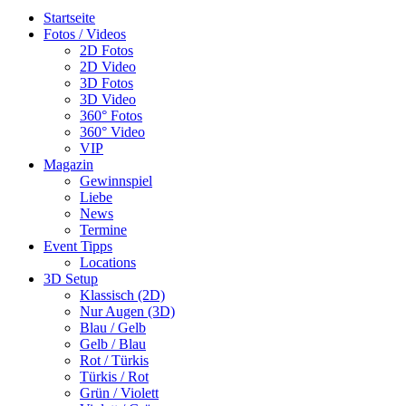
Startseite
Fotos / Videos
2D Fotos
2D Video
3D Fotos
3D Video
360° Fotos
360° Video
VIP
Magazin
Gewinnspiel
Liebe
News
Termine
Event Tipps
Locations
3D Setup
Klassisch (2D)
Nur Augen (3D)
Blau / Gelb
Gelb / Blau
Rot / Türkis
Türkis / Rot
Grün / Violett