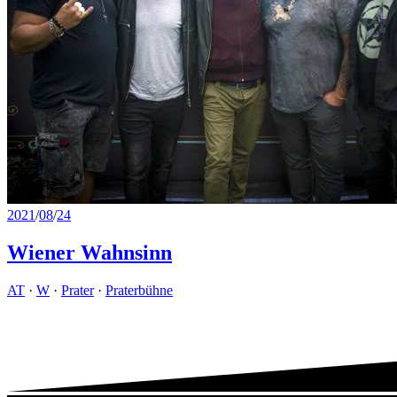
2021
/
08
/
24
Wiener Wahnsinn
AT
·
W
·
Prater
·
Praterbühne