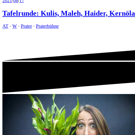
2021
/
08
/
17
Tafelrunde: Kulis, Maleh, Haider, Kernö
AT
·
W
·
Prater
·
Praterbühne