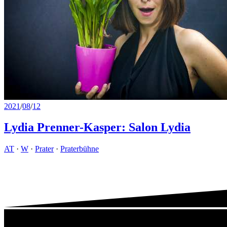
2021
/
08
/
12
Lydia Prenner-Kasper: Salon Lydia
AT
·
W
·
Prater
·
Praterbühne