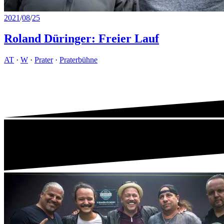
2021
/
08
/
25
Roland Düringer: Freier Lauf
AT
·
W
·
Prater
·
Praterbühne