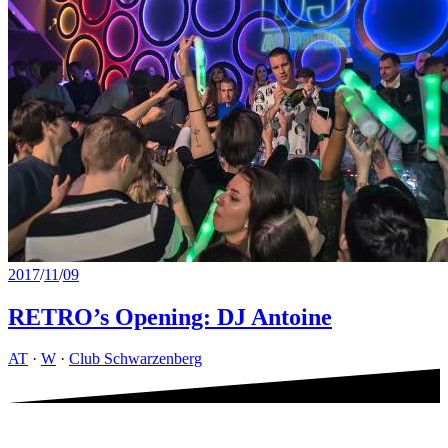
2017
/
11
/
09
RETRO’s Opening: DJ Antoine
AT
·
W
·
Club Schwarzenberg