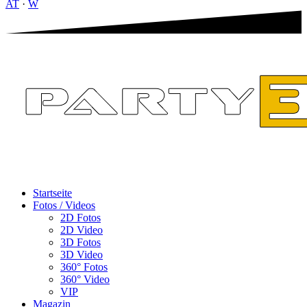
AT
·
W
Startseite
Fotos / Videos
2D Fotos
2D Video
3D Fotos
3D Video
360° Fotos
360° Video
VIP
Magazin