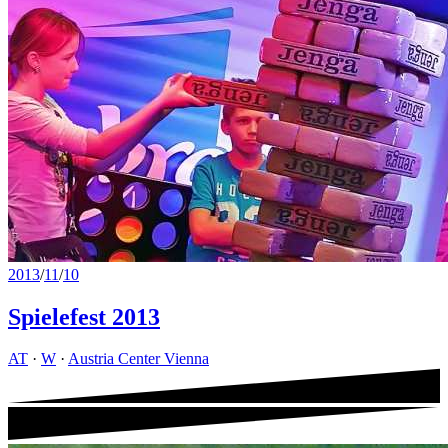
2013
/
11
/
10
Spielefest 2013
AT
·
W
·
Austria Center Vienna