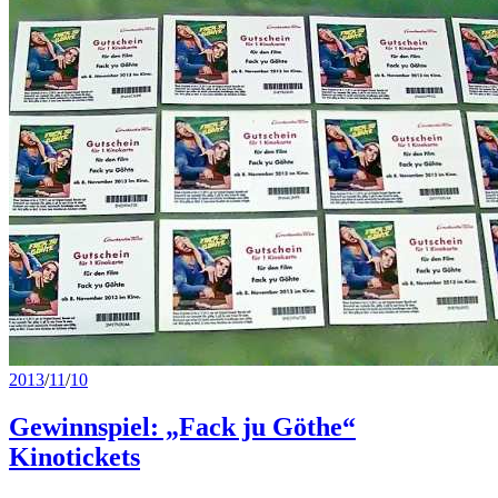
2013
/
11
/
10
Gewinnspiel: „Fack ju Göthe“
Kinotickets