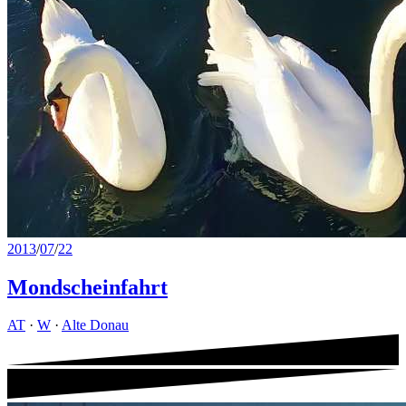
2013
/
07
/
22
Mondscheinfahrt
AT
·
W
·
Alte Donau