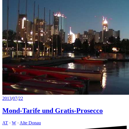
2013
/
07
/
22
Mond-Tarife und Gratis-Prosecco
AT
·
W
·
Alte Donau