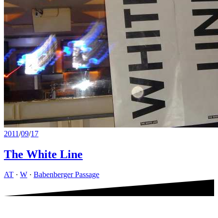
2011
/
09
/
17
The White Line
AT
·
W
·
Babenberger Passage